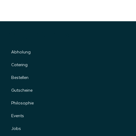
Format: 14,8 x 10,5 cm
,
quer, beidseitiger Druck
Info: Der Preis bezieht sich immer auf die empfohlene Bestellmenge und
beinhaltet einen Standardversand (Anzahl: 1 = empfohlene
Bestellmenge).
Allgemeines
Abholung
Catering
Bestellen
Gutscheine
Philosophie
Events
Jobs