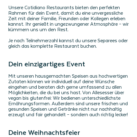
Unsere Cotidiano Restaurants bieten den perfekten
Rahmen für dein Event, damit du eine unvergessliche
Zeit mit deiner Familie, Freunden oder Kollegen erleben
kannst. Ihr genießt in ungezwungener Atmosphäre – wir
kümmern uns um den Rest.
Je nach Teilnehmerzahl kannst du unsere Separees oder
gleich das komplette Restaurant buchen.
Dein einzigartiges Event
Mit unseren hausgemachten Speisen aus hochwertigen
Zutaten können wir individuell auf deine Wünsche
eingehen und beraten dich gerne umfassend zu allen
Möglichkeiten, die du bei uns hast. Von Allesesser über
vegan bis glutenfrei: Wir bedienen unterschiedlichste
Ernährungsformen. Außerdem sind unsere frischen und
gesunden Speisen und Getränke nicht nur nachhaltig
221116_Cotidiano_Events_01_v2.jpg
221116_Coti
erzeugt und fair gehandelt – sondern auch richtig lecker!
Deine Weihnachtsfeier