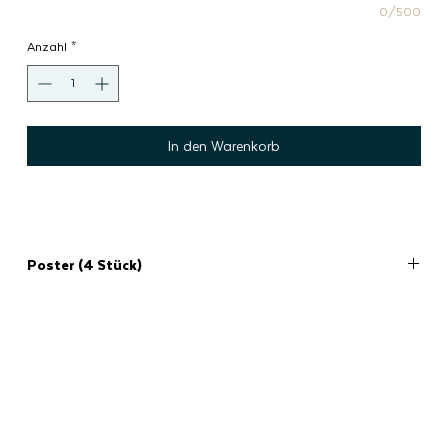
0/500
Anzahl
*
In den Warenkorb
Poster (4 Stück)
Empfohlene Bestellmenge: 4
Poster A1
Info: Der Preis bezieht sich immer auf die empfohlene Bestellmenge und
beinhaltet einen Standardversand.