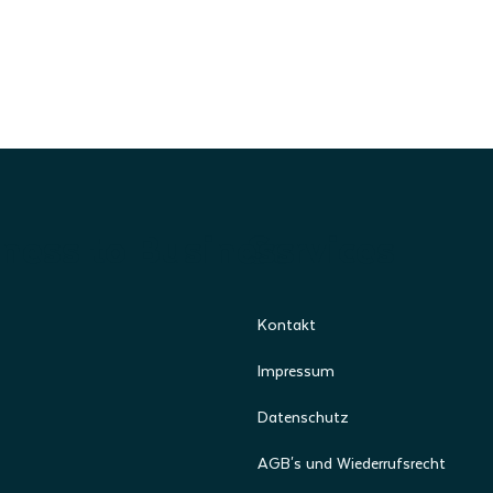
Empfohlene Bestellmenge: 2
Poster A3
Info: Der Preis bezieht sich immer auf
beinhaltet einen Standardversand (Anz
ness to Business
Services
Kontakt
Impressum
Datenschutz
AGB's und Wiederrufsrecht