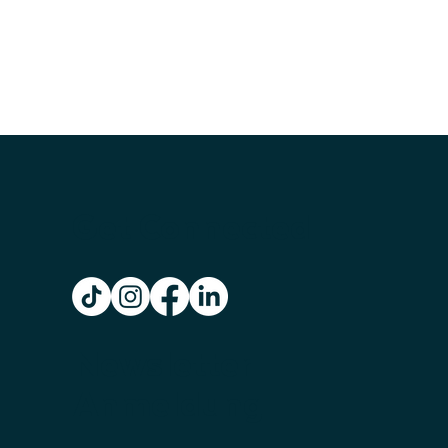
 die empfohlene Bestellmenge und
ahl: 1 = empfohlene Bestellmenge).
Get Connected
Newsletter
Anmeldung