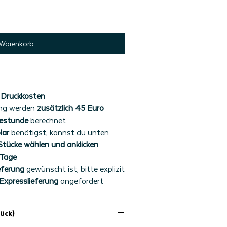
 Warenkorb
 Druckkosten
ung werden
zusätzlich 45 Euro
bestunde
berechnet
lar
benötigst, kannst du unten
 Stücke wählen und anklicken
 Tage
eferung
gewünscht ist, bitte explizit
Expresslieferung
angefordert
tück)